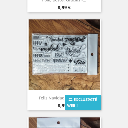
Prix
8,99 €
Feliz Navidad - Tampons...
EXCLUSIVITÉ
Prix
8,99 €
WEB !