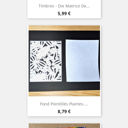
Timbres - Die Matrice De...
Prix
5,99 €
Fond Pointillés Plantes-...
Prix
8,79 €