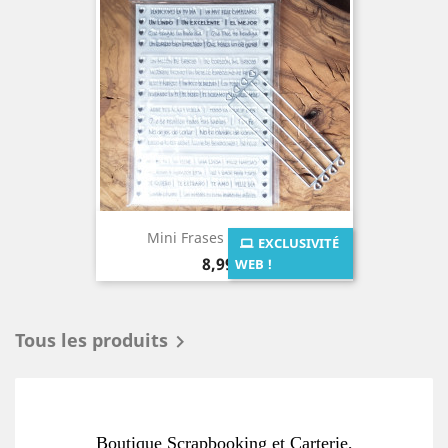
Mini Frases Español -...
EXCLUSIVITÉ
Prix
8,99 €
WEB !
Tous les produits

Boutique Scrapbooking et Carterie,