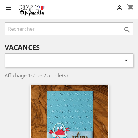
shopping_cart



VACANCES

Affichage 1-2 de 2 article(s)