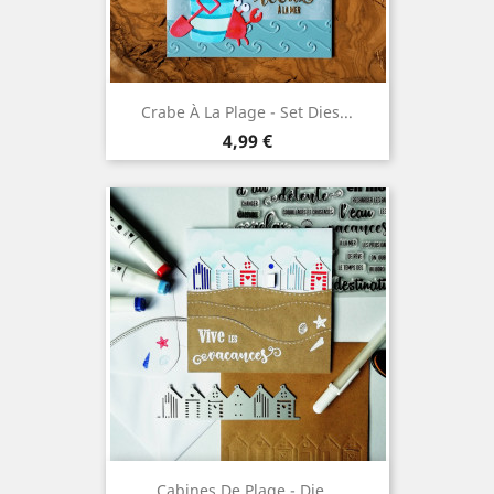
Crabe À La Plage - Set Dies...
Prix
4,99 €
Cabines De Plage - Die...