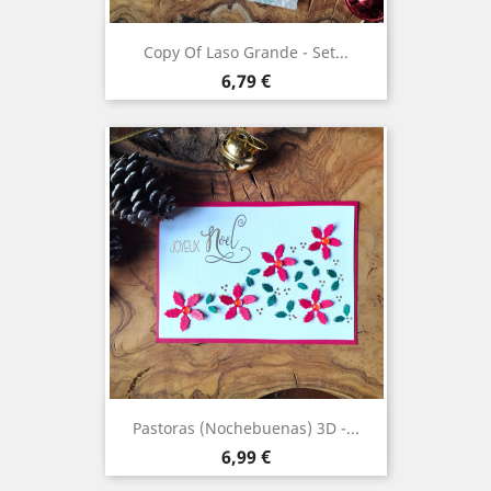
Copy Of Laso Grande - Set...
Precio
6,79 €
Pastoras (Nochebuenas) 3D -...
Precio
6,99 €