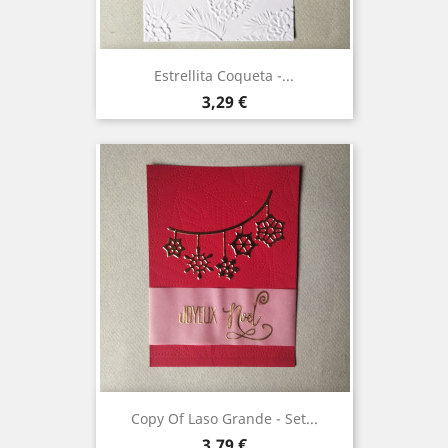
Estrellita Coqueta -...
Precio
3,29 €
Copy Of Laso Grande - Set...
Precio
3,79 €