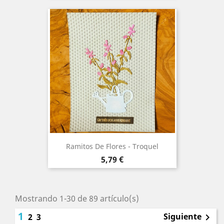
Ramitos De Flores - Troquel
Precio
5,79 €
Mostrando 1-30 de 89 artículo(s)
1
Siguiente
2
3
