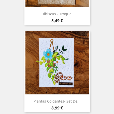
Hibiscus - Troquel
Precio
5,49 €
Plantas Colgantes- Set De...
Precio
8,99 €