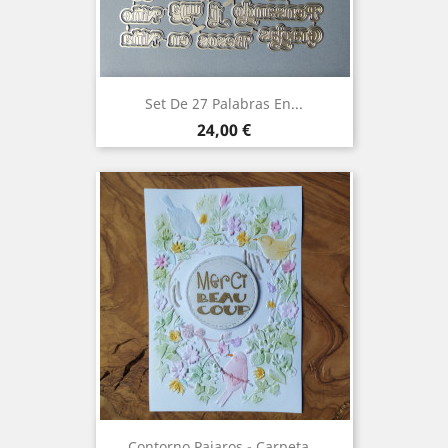
Set De 27 Palabras En...
Precio
24,00 €
Contorno Pajaros - Carpeta...