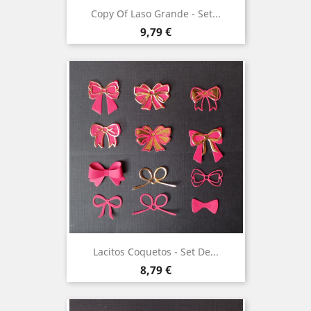
Copy Of Laso Grande - Set...
Precio
9,79 €
Lacitos Coquetos - Set De...
Precio
8,79 €