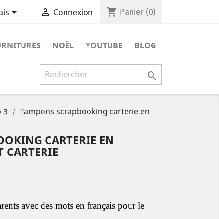
shopping_cart


Panier
(0)
ais
Connexion
URNITURES
NOËL
YOUTUBE
BLOG

o 3
Tampons scrapbooking carterie en
OKING CARTERIE EN
T CARTERIE
rents avec des mots en français pour le