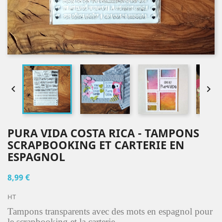


PURA VIDA COSTA RICA - TAMPONS
SCRAPBOOKING ET CARTERIE EN
ESPAGNOL
8,99 €
HT
Tampons transparents avec des mots en espagnol pour
le scrapbooking et la carterie.